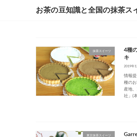
コ
ナ
お茶の豆知識と全国の抹茶ス
ン
ビ
テ
ゲ
ン
ー
ツ
シ
へ
ョ
ス
ン
キ
に
4種
抹茶スイーツ
ッ
移
キ
プ
動
2019年
情報提
種のお
産地、
社」(本
Gar
東京抹茶スイーツ