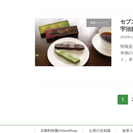
セブ
抹茶スイーツ
宇治
2019年
情報提供
本物の
ト」本
投
固
1
定
稿
ペ
ー
の
ジ
京都利休園OnlineShop
お茶の豆知識
抹茶ス