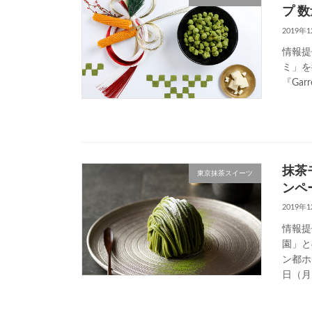
プ 
2019年
情報提
ミ」を
『Gar
抹茶
東京抹茶スイーツ
ンペ
2019年
情報提
園」と
ン都ホ
日（月）