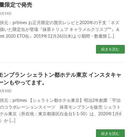
数量限定で発売
12月19日
供元：prtimes お正月限定の贅沢レシピと2020年の干支「ネズ
描いた限定缶が登場『抹茶トリュフ キャラメルクリスプ™』＆
rett 2020 ETO缶』2019年12月26日(木)より期間・数量限 […]
続きを読む
モンブラン シェラトン都ホテル東京 インスタキャ
ーンもやってます。
12月10日
供元：prtimes 【シェラトン都ホテル東京】明治2年創業「宇治
のコラボレーションスイーツ 抹茶モンブランを販売 シェラト
テル東京（所在地：東京都港区白金台1-1-50）は、2020年1月6
か […]
続きを読む