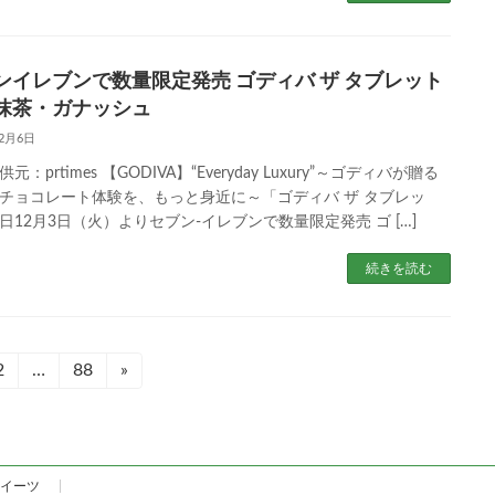
ンイレブンで数量限定発売 ゴディバ ザ タブレット
抹茶・ガナッシュ
12月6日
元：prtimes 【GODIVA】“Everyday Luxury”～ゴディバが贈る
チョコレート体験を、もっと身近に～「ゴディバ ザ タブレッ
日12月3日（火）よりセブン‐イレブンで数量限定発売 ゴ […]
続きを読む
固
2
…
固
88
»
定
定
ペ
ペ
ー
ー
ジ
ジ
イーツ