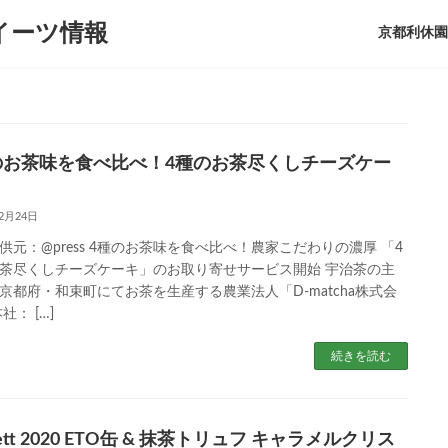
イーツ情報
京都利休園On
のお茶味を食べ比べ！4種のお茶尽くしチーズケー
12月24日
供元：@press 4種のお茶味を食べ比べ！農家こだわりの濃厚 「4
茶尽くしチーズケーキ」のお取り寄せサービス開始 宇治茶の主
京都府・和束町にてお茶を生産する農業法人「D-matcha株式会
社： […]
続きを読む
rett 2020 ETO缶 & 抹茶トリュフ キャラメルクリス