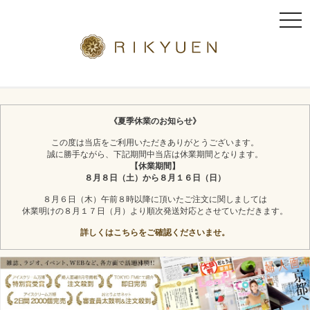
t
o
g
g
l
京都利休園のギフト
お茶スイーツ
e
n
《夏季休業のお知らせ》
a
この度は当店をご利用いただきありがとうございます。
v
誠に勝手ながら、下記期間中当店は休業期間となります。
i
【休業期間】
g
８月８日（土）から８月１６日（日）
a
８月６日（木）午前８時以降に頂いたご注文に関しましては
t
休業明けの８月１７日（月）より順次発送対応とさせていただきます。
i
詳しくはこちらをご確認くださいませ。
o
n