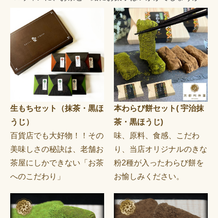
生もちセット（抹茶・黒ほ
本わらび餅セット( 宇治抹
うじ）
茶・黒ほうじ)
百貨店でも大好物！！その
味、原料、食感、こだわ
美味しさの秘訣は、老舗お
り、当店オリジナルのきな
茶屋にしかできない「お茶
粉2種が入ったわらび餅を
へのこだわり」
お愉しみください。