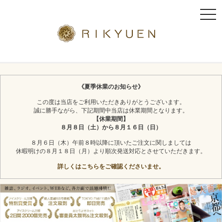
t
o
g
g
l
京都利休園のギフト
お茶スイーツ
e
n
《夏季休業のお知らせ》
a
この度は当店をご利用いただきありがとうございます。
v
誠に勝手ながら、下記期間中当店は休業期間となります。
i
【休業期間】
g
８月８日（土）から８月１６日（日）
a
８月６日（木）午前８時以降に頂いたご注文に関しましては
t
休暇明けの８月１８日（月）より順次発送対応とさせていただきます。
i
詳しくはこちらをご確認くださいませ。
o
n