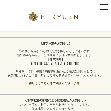
t
o
g
g
l
京都利休園のギフト
お茶スイーツ
e
n
《夏季休業のお知らせ》
a
この度は当店をご利用いただきありがとうございます。
v
誠に勝手ながら、下記期間中当店は休業期間となります。
i
【休業期間】
g
８月８日（土）から８月１６日（日）
a
８月６日（木）午前８時以降に頂いたご注文に関しましては
t
休業明けの８月１７日（月）より順次発送対応とさせていただきます。
i
詳しくはこちらをご確認くださいませ。
o
n
《 熊本地震の影響による配送遅延のお知らせ 》
いつも当店をご利用いただきありがとうございます。
熊本地震により被災された方々に、