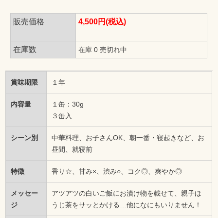
販売価格
4,500円(税込)
在庫数
在庫 0 売切れ中
賞味期限
１年
内容量
１缶：30g
３缶入
シーン別
中華料理、お子さんOK、朝一番・寝起きなど、お
昼間、就寝前
特徴
香り☆、甘み×、渋み○、コク◎、爽やか◎
メッセー
アツアツの白いご飯にお漬け物を載せて、親子ほ
ジ
うじ茶をサッとかける…他になにもいりません！