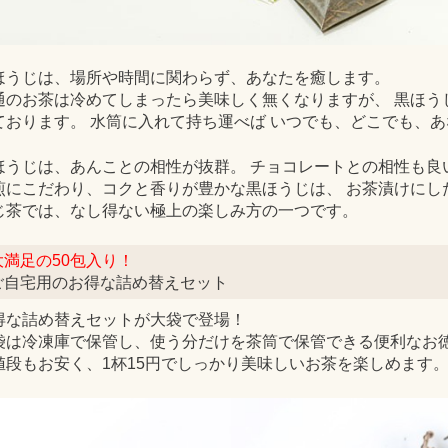
ほうじは、場所や時間に関わらず、あなたを癒します。
通のお茶は冷めてしまったら美味しく無くなりますが、 黒ほう
ております。 水筒に入れて持ち運べば いつでも、どこでも、
ほうじは、あんことの相性が抜群。 チョコレートとの相性も良
煎にこだわり、コクと香りが豊かな黒ほうじは、 お茶漬けにし
じ茶では、なし得ない極上の楽しみ方の一つです。
大満足の50包入り！
ご自宅用のお得な詰め替えセット
得な詰め替えセットが大袋で登場！
袋は冷凍庫で保管し、使う分だけを茶筒で保管できる便利なお
値段もお安く、1杯15円でしっかり美味しいお茶を楽しめます