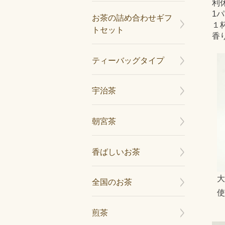
利
1
お茶の詰め合わせギフ
１
トセット
香
ティーバッグタイプ
宇治茶
朝宮茶
香ばしいお茶
大
全国のお茶
使
煎茶