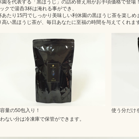
休園を代表する「黒ほうじ」の詰め替え用がお手頃価格で登場
パックで湯呑3杯は淹れる事ができ、
杯あたり15円でしっかり美味しい利休園の黒ほうじ茶を楽しめ
り高い黒ほうじ茶が、毎日あなたに至福の時間を与えてくれま
容量の50包入り！
使う分だけ
わない分は冷凍庫で保管ができます。