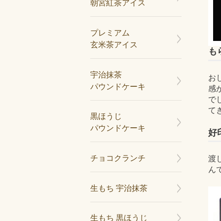
朝宮紅茶アイス
プレミアム
玄米茶アイス
も
宇治抹茶
お
パウンドケーキ
感
で
て
黒ほうじ
パウンドケーキ
好
チョコクランチ
渡
ん
生もち 宇治抹茶
生もち 黒ほうじ