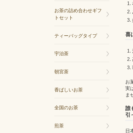
お茶の詰め合わせギフ
トセット
喜
ティーバッグタイプ
宇治茶
朝宮茶
お
実
香ばしいお茶
ま
誰
全国のお茶
引
煎茶
日