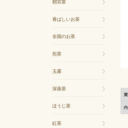
朝宮茶
香ばしいお茶
全国のお茶
煎茶
玉露
深蒸茶
賞
ほうじ茶
内
紅茶