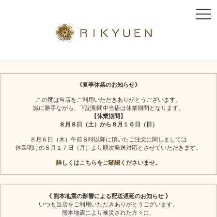
t
o
g
g
l
京都利休園のギフト
お茶スイーツ
e
n
《夏季休業のお知らせ》
a
この度は当店をご利用いただきありがとうございます。
v
誠に勝手ながら、下記期間中当店は休業期間となります。
i
【休業期間】
g
８月８日（土）から８月１６日（日）
a
８月６日（木）午前８時以降に頂いたご注文に関しましては
t
休業明けの８月１７日（月）より順次発送対応とさせていただきます。
i
詳しくはこちらをご確認くださいませ。
o
n
《 熊本地震の影響による配送遅延のお知らせ 》
いつも当店をご利用いただきありがとうございます。
熊本地震により被災された方々に、