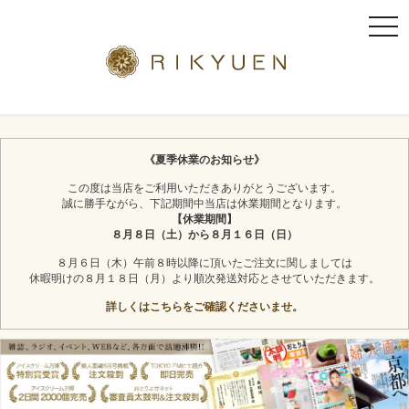
t
o
g
g
l
京都利休園のギフト
お茶スイーツ
e
n
《夏季休業のお知らせ》
a
この度は当店をご利用いただきありがとうございます。
v
誠に勝手ながら、下記期間中当店は休業期間となります。
i
【休業期間】
g
８月８日（土）から８月１６日（日）
a
８月６日（木）午前８時以降に頂いたご注文に関しましては
t
休暇明けの８月１８日（月）より順次発送対応とさせていただきます。
i
詳しくはこちらをご確認くださいませ。
o
n