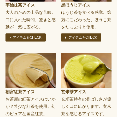
宇治抹茶アイス
黒ほうじアイス
大人のための上品な苦味。
ほうじ茶を食べる感覚。焙
口に入れた瞬間、驚きと感
煎にこだわった、ほうじ茶
動が一気に広がる。
をたっぷりと使用。
アイテムをCHECK
アイテムをCHECK
朝宮紅茶アイス
玄米茶アイス
お茶屋の紅茶アイスはいか
玄米茶特有の香ばしさが優
が？希少な紅茶を使用。幻
しく口に広がります。玄米
のピュアな国産紅茶。
茶を感じるアイスです。