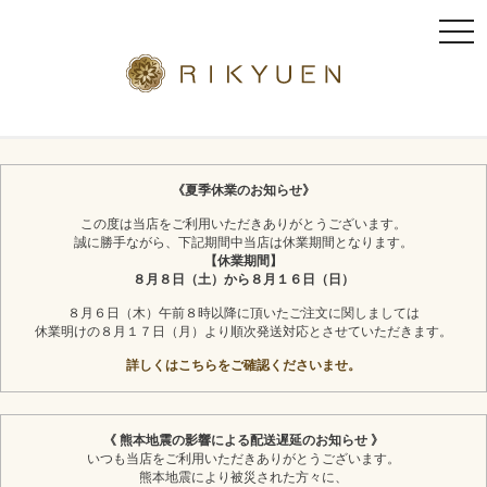
t
o
g
g
l
京都利休園のギフト
お茶スイーツ
e
n
《夏季休業のお知らせ》
a
この度は当店をご利用いただきありがとうございます。
v
誠に勝手ながら、下記期間中当店は休業期間となります。
i
【休業期間】
g
８月８日（土）から８月１６日（日）
a
８月６日（木）午前８時以降に頂いたご注文に関しましては
t
休業明けの８月１７日（月）より順次発送対応とさせていただきます。
i
詳しくはこちらをご確認くださいませ。
o
n
《 熊本地震の影響による配送遅延のお知らせ 》
いつも当店をご利用いただきありがとうございます。
熊本地震により被災された方々に、