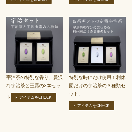
宇治茶の特別な香り、贅沢
特別な時にだけ使用！利休
な宇治茶と玉露の2本セッ
園だけの宇治茶の３種類セ
ット。
ト
アイテムをCHECK
アイテムをCHECK