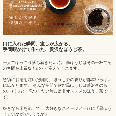
口に入れた瞬間、癒しが広がる。
手間暇かけて作った、贅沢なほうじ茶。
一人でほっこり落ち着きたい時。 黒ほうじはその一杯でそ
の空間を上質なものへと変えてくれます。
急須にお湯を注いだ瞬間、 ほうじ茶の香りが部屋いっぱい
に広がります。 そんな空間で飲む黒ほうじは贅沢そのも
の。 ほっと一息つきたい時に是非オススメのほうじ茶で
す。
好きな音楽を流して、 大好きなスイーツと一緒に「黒ほう
じ」いかがでしょうか？