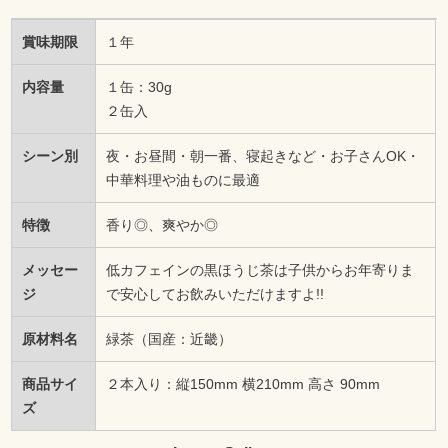
賞味期限
１年
内容量
１缶：30g
２缶入
シーン別
夜・お昼間・朝一番、寝起きなど・お子さんOK・
中華料理や油ものに最適
特徴
香り◎、爽やか◎
メッセー
低カフェインの黒ほうじ茶は子供からお年寄りま
ジ
で安心してお飲みいただけますよ!!
原材料名
緑茶（国産：近畿）
商品サイ
２本入り：縦150mm 横210mm 高さ 90mm
ズ