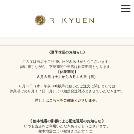
t
o
g
g
l
京都利休園のギフト
お茶スイーツ
e
n
《夏季休業のお知らせ》
a
この度は当店をご利用いただきありがとうございます。
v
誠に勝手ながら、下記期間中当店は休業期間となります。
i
【休業期間】
g
８月８日（土）から８月１６日（日）
a
８月６日（木）午前８時以降に頂いたご注文に関しましては
t
休業明けの８月１７日（月）より順次発送対応とさせていただきます。
i
詳しくはこちらをご確認くださいませ。
o
n
《 熊本地震の影響による配送遅延のお知らせ 》
いつも当店をご利用いただきありがとうございます。
熊本地震により被災された方々に、