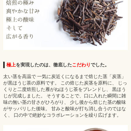
極上
を実現したのは、徹底した
こだわり
でした。
太い茎を高温で 一気に炭近くになるまで焙じた茎「炭茎」
が黒ほうじ茶の原料です。 この焙じた炭茎を原料に、 じっ
くりと二度焙煎した雁がねほうじ茶をブレンドし、 黒ほう
じが完成しました。 そうすることで、口に入れた瞬間に雑
味の無い茎の甘さがひろがり、 少し後から焙じた茎の酸味
がサッパリした後味。 甘みと酸味が打ち消し合うのではな
く、 口の中で絶妙なコラボレーションを繰り広げます。