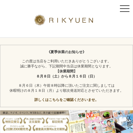
t
o
g
g
l
京都利休園のギフト
お茶スイーツ
e
n
《夏季休業のお知らせ》
a
この度は当店をご利用いただきありがとうございます。
v
誠に勝手ながら、下記期間中当店は休業期間となります。
i
【休業期間】
g
８月８日（土）から８月１６日（日）
a
８月６日（木）午前８時以降に頂いたご注文に関しましては
t
休暇明けの８月１８日（月）より順次発送対応とさせていただきます。
i
詳しくはこちらをご確認くださいませ。
o
n