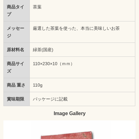
商品タイ
茶葉
プ
メッセー
厳選した茶葉を使った、本当に美味しいお茶
ジ
原材料名
緑茶(国産)
商品サイ
110×230×10（ｍｍ）
ズ
商品 重さ
110g
賞味期限
パッケージに記載
Image Gallery