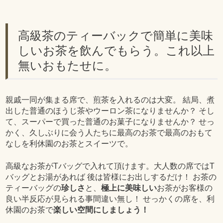
高級茶のティーバックで簡単に美味
しいお茶を飲んでもらう。これ以上
無いおもたせに。
親戚一同が集まる席で、煎茶を入れるのは大変。 結局、煮
出した普通のほうじ茶やウーロン茶になりませんか？ そし
て、スーパーで買った普通のお菓子になりませんか？ せっ
かく、久しぶりに会う人たちに最高のお茶で最高のおもて
なしを利休園のお茶とスイーツで。
高級なお茶がTバッグで入れて頂けます。大人数の席ではT
バッグとお湯があれば 後は皆様にお出しするだけ！ お茶の
ティーバッグの
珍しさ
と、
極上に美味しい
お茶がお客様の
良い半反応が見られる事間違い無し！ せっかくの席を、利
休園のお茶で
楽しい空間にしましょう！