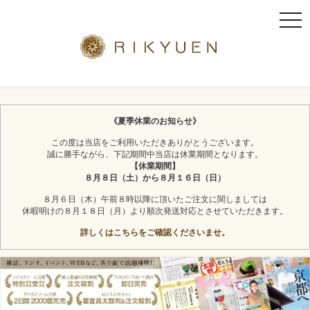
t
o
g
g
l
京都利休園のギフト
お茶スイーツ
e
n
《夏季休業のお知らせ》
a
この度は当店をご利用いただきありがとうございます。
v
誠に勝手ながら、下記期間中当店は休業期間となります。
i
【休業期間】
g
８月８日（土）から８月１６日（日）
a
８月６日（木）午前８時以降に頂いたご注文に関しましては
t
休暇明けの８月１８日（月）より順次発送対応とさせていただきます。
i
詳しくはこちらをご確認くださいませ。
o
n