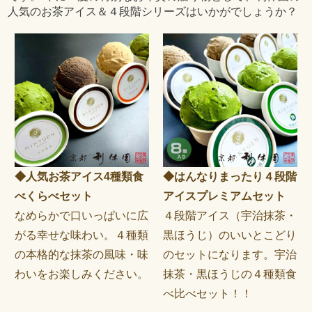
人気のお茶アイス＆４段階シリーズはいかがでしょうか？
◆人気お茶アイス4種類食
◆はんなりまったり４段階
べくらべセット
アイスプレミアムセット
なめらかで口いっぱいに広
４段階アイス（宇治抹茶・
がる幸せな味わい。４種類
黒ほうじ）のいいとこどり
の本格的な抹茶の風味・味
のセットになります。宇治
わいをお楽しみください。
抹茶・黒ほうじの４種類食
べ比べセット！！