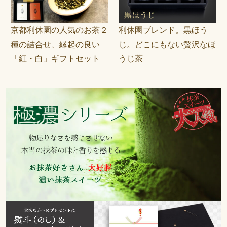
京都利休園の人気のお茶２
利休園ブレンド。黒ほう
種の詰合せ、縁起の良い
じ。どこにもない贅沢なほ
「紅・白」ギフトセット
うじ茶