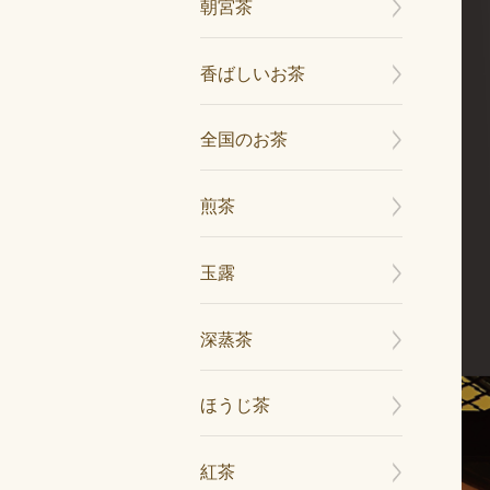
朝宮茶
香ばしいお茶
全国のお茶
煎茶
玉露
深蒸茶
ほうじ茶
紅茶