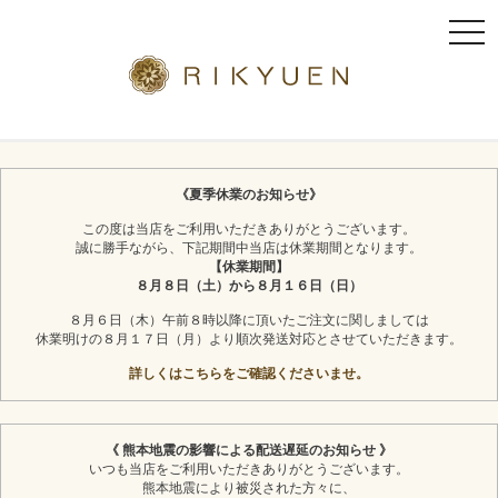
t
o
g
g
l
京都利休園のギフト
お茶スイーツ
e
n
《夏季休業のお知らせ》
a
この度は当店をご利用いただきありがとうございます。
v
誠に勝手ながら、下記期間中当店は休業期間となります。
i
【休業期間】
g
８月８日（土）から８月１６日（日）
a
８月６日（木）午前８時以降に頂いたご注文に関しましては
t
休業明けの８月１７日（月）より順次発送対応とさせていただきます。
i
詳しくはこちらをご確認くださいませ。
o
n
《 熊本地震の影響による配送遅延のお知らせ 》
いつも当店をご利用いただきありがとうございます。
熊本地震により被災された方々に、