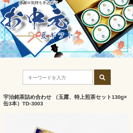
宇治銘茶詰め合わせ （玉露、特上煎茶セット130g×
缶3本）TD-3003