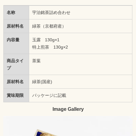
名称
宇治銘茶詰め合わせ
原材料名
緑茶（京都府産）
内容量
玉露 130g×1
特上煎茶 130g×2
商品タイ
茶葉
プ
原材料名
緑茶(国産)
賞味期限
パッケージに記載
Image Gallery