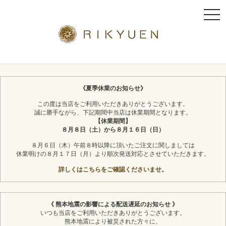
t
o
g
g
l
京都利休園のギフト
お茶スイーツ
e
n
《夏季休業のお知らせ》
a
この度は当店をご利用いただきありがとうございます。
v
誠に勝手ながら、下記期間中当店は休業期間となります。
i
【休業期間】
g
８月８日（土）から８月１６日（日）
a
８月６日（木）午前８時以降に頂いたご注文に関しましては
t
休業明けの８月１７日（月）より順次発送対応とさせていただきます。
i
詳しくはこちらをご確認くださいませ。
o
n
《 熊本地震の影響による配送遅延のお知らせ 》
いつも当店をご利用いただきありがとうございます。
熊本地震により被災された方々に、