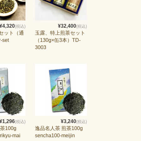
¥4,320
¥32,400
(税込)
(税込)
セット（通
玉露、特上煎茶セット
set
（130g×缶3本）TD-
3003
¥1,296
¥3,240
(税込)
(税込)
茶100g
逸品名人茶 煎茶100g
rikyu-mai
sencha100-meijin