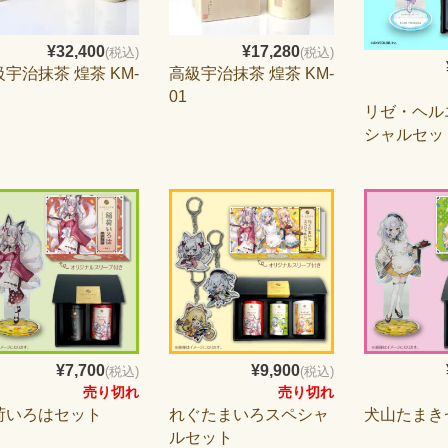
¥32,400
¥17,280
(税込)
(税込)
宇治抹茶 煌茶 KM-
高級宇治抹茶 煌茶 KM-
01
リゼ・ヘル
シャルセッ
¥7,700
¥9,900
(税込)
(税込)
売り切れ
売り切れ
荷いろはセット
れぐたまいろスペシャ
犬山たまき
ルセット