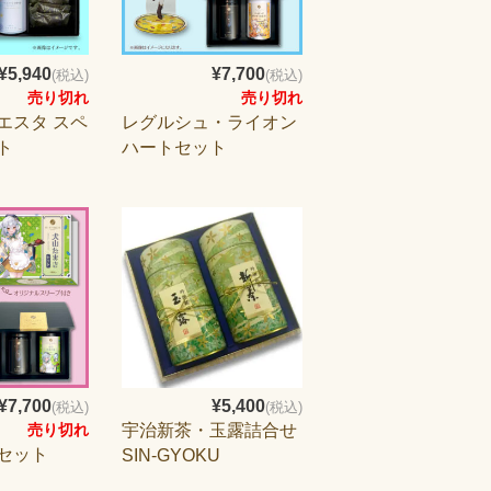
¥5,940
¥7,700
(税込)
(税込)
売り切れ
売り切れ
エスタ スペ
レグルシュ・ライオン
ト
ハートセット
¥7,700
¥5,400
(税込)
(税込)
宇治新茶・玉露詰合せ
売り切れ
セット
SIN-GYOKU