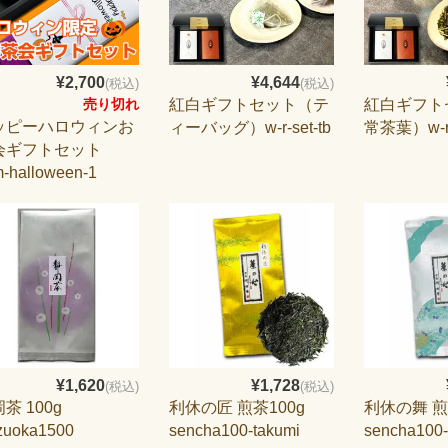
¥2,700
¥4,644
(税込)
(税込)
紅白ギフトセット（テ
紅白ギフト
売り切れ
ッピーハロウィンお
ィーバッグ）w-r-set-tb
常茶葉）w-r-
会ギフトセット
m-halloween-1
¥1,620
¥1,728
(税込)
(税込)
茶 100g
利休の匠 煎茶100g
利休の舞 煎
zuoka1500
sencha100-takumi
sencha100-