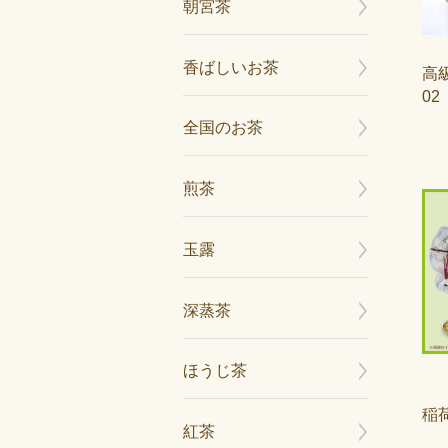
朝宮茶
香ばしいお茶
高級
02
全国のお茶
煎茶
玉露
深蒸茶
ほうじ茶
稲
紅茶