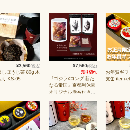
¥3,560
¥7,560
(税込)
(税込)
しほうじ茶 80g 木
お年賀ギフ
売り切れ
『ゴジラxコング 新た
り KS-05
支缶 item-et
なる帝国』京都利休園
オリジナル湯呑付きお
茶セット