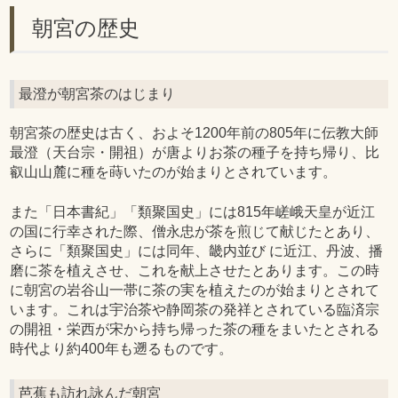
朝宮の歴史
最澄が朝宮茶のはじまり
朝宮茶の歴史は古く、およそ1200年前の805年に伝教大師
最澄（天台宗・開祖）が唐よりお茶の種子を持ち帰り、比
叡山山麓に種を蒔いたのが始まりとされています。
また「日本書紀」「類聚国史」には815年嵯峨天皇が近江
の国に行幸された際、僧永忠が茶を煎じて献じたとあり、
さらに「類聚国史」には同年、畿内並び に近江、丹波、播
磨に茶を植えさせ、これを献上させたとあります。この時
に朝宮の岩谷山一帯に茶の実を植えたのが始まりとされて
います。これは宇治茶や静岡茶の発祥とされている臨済宗
の開祖・栄西が宋から持ち帰った茶の種をまいたとされる
時代より約400年も遡るものです。
芭蕉も訪れ詠んだ朝宮