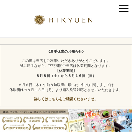
t
o
g
g
l
京都利休園のギフト
お茶スイーツ
e
n
《夏季休業のお知らせ》
a
この度は当店をご利用いただきありがとうございます。
v
誠に勝手ながら、下記期間中当店は休業期間となります。
i
【休業期間】
g
８月８日（土）から８月１６日（日）
a
８月６日（木）午前８時以降に頂いたご注文に関しましては
t
休暇明けの８月１８日（月）より順次発送対応とさせていただきます。
i
詳しくはこちらをご確認くださいませ。
o
n