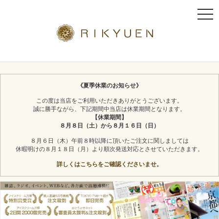
t
o
g
g
l
京都利休園のギフト
お茶スイーツ
e
n
《夏季休業のお知らせ》
a
この度は当店をご利用いただきありがとうございます。
v
誠に勝手ながら、下記期間中当店は休業期間となります。
i
【休業期間】
g
８月８日（土）から８月１６日（日）
a
８月６日（木）午前８時以降に頂いたご注文に関しましては
t
休暇明けの８月１８日（月）より順次発送対応とさせていただきます。
i
詳しくはこちらをご確認くださいませ。
o
n