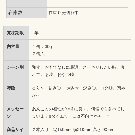
在庫数
在庫 0 売切れ中
賞味期限
1年
内容量
１缶：30g
２缶入
シーン別
和食、おもてなしに最適、スッキリしたい時、疲
れている時、おやつ時
特徴
香り○ 、甘み◎ 、渋み☆、深み◎、コク◎、爽や
か○
メッセー
あんことの相性が非常に良く、何個でも食べてし
ジ
まいます!!ダイエットには不向きかも！？
商品サイ
２本入り：縦150mm 横210mm 高さ 90mm