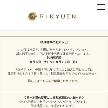
t
o
g
g
l
京都利休園のギフト
お茶スイーツ
e
n
《夏季休業のお知らせ》
a
この度は当店をご利用いただきありがとうございます。
v
誠に勝手ながら、下記期間中当店は休業期間となります。
i
【休業期間】
g
８月８日（土）から８月１６日（日）
a
８月６日（木）午前８時以降に頂いたご注文に関しましては
t
休業明けの８月１７日（月）より順次発送対応とさせていただきます。
i
詳しくはこちらをご確認くださいませ。
o
n
《 熊本地震の影響による配送遅延のお知らせ 》
いつも当店をご利用いただきありがとうございます。
熊本地震により被災された方々に、