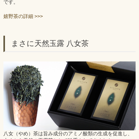
です。
嬉野茶の詳細 >>>
まさに天然玉露 八女茶
八女（やめ）茶は旨み成分のアミノ酸類の生成を促進し、