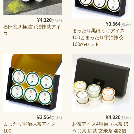
¥4,320
(税込)
¥3,564
(税込)
石臼挽き極濃宇治抹茶アイ
まったり黒ほうじアイス
ス
100とまったり宇治抹茶
100のセット
¥3,564
¥4,320
(税込)
(税込)
まったり宇治抹茶アイス
お茶アイス4種類（抹茶 ほ
100
うじ茶 紅茶 玄米茶 各2個