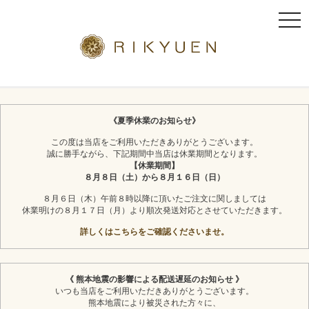
t
o
g
g
l
京都利休園のギフト
お茶スイーツ
e
n
《夏季休業のお知らせ》
a
この度は当店をご利用いただきありがとうございます。
v
誠に勝手ながら、下記期間中当店は休業期間となります。
i
【休業期間】
g
８月８日（土）から８月１６日（日）
a
８月６日（木）午前８時以降に頂いたご注文に関しましては
t
休業明けの８月１７日（月）より順次発送対応とさせていただきます。
i
詳しくはこちらをご確認くださいませ。
o
n
《 熊本地震の影響による配送遅延のお知らせ 》
いつも当店をご利用いただきありがとうございます。
熊本地震により被災された方々に、