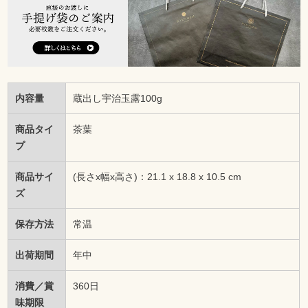
内容量
蔵出し宇治玉露100g
商品タイ
茶葉
プ
商品サイ
(長さx幅x高さ)：21.1 x 18.8 x 10.5 cm
ズ
保存方法
常温
出荷期間
年中
消費／賞
360日
味期限