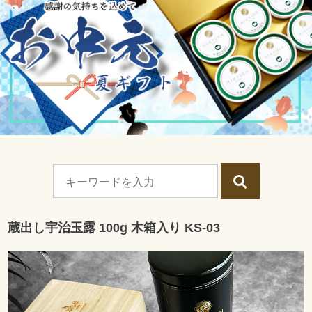
蔵出し宇治玉露 100g 木箱入り KS-03