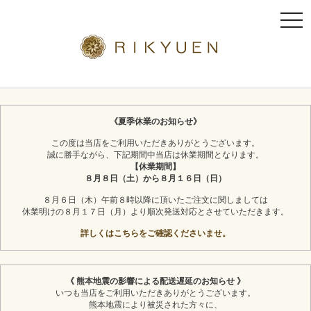
t
o
g
g
l
京都利休園のギフト
お茶スイーツ
e
n
《夏季休業のお知らせ》
a
この度は当店をご利用いただきありがとうございます。
v
誠に勝手ながら、下記期間中当店は休業期間となります。
i
【休業期間】
g
８月８日（土）から８月１６日（日）
a
８月６日（木）午前８時以降に頂いたご注文に関しましては
t
休業明けの８月１７日（月）より順次発送対応とさせていただきます。
i
詳しくはこちらをご確認くださいませ。
o
n
《 熊本地震の影響による配送遅延のお知らせ 》
いつも当店をご利用いただきありがとうございます。
熊本地震により被災された方々に、