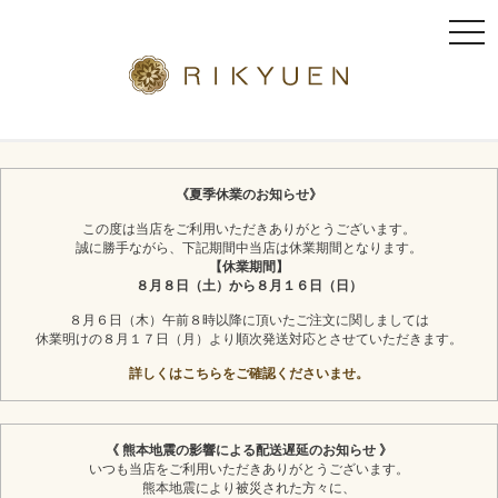
t
o
g
g
l
京都利休園のギフト
お茶スイーツ
e
n
《夏季休業のお知らせ》
a
この度は当店をご利用いただきありがとうございます。
v
誠に勝手ながら、下記期間中当店は休業期間となります。
i
【休業期間】
g
８月８日（土）から８月１６日（日）
a
８月６日（木）午前８時以降に頂いたご注文に関しましては
t
休業明けの８月１７日（月）より順次発送対応とさせていただきます。
i
詳しくはこちらをご確認くださいませ。
o
n
《 熊本地震の影響による配送遅延のお知らせ 》
いつも当店をご利用いただきありがとうございます。
熊本地震により被災された方々に、