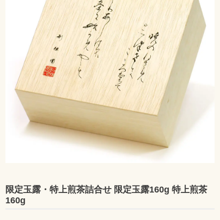
限定玉露・特上煎茶詰合せ 限定玉露160g 特上煎茶
160g