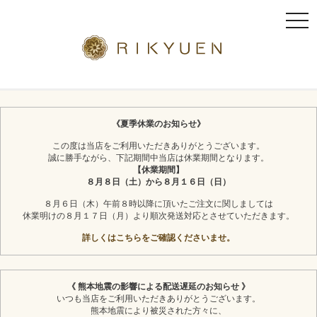
t
o
g
g
l
京都利休園のギフト
お茶スイーツ
e
n
《夏季休業のお知らせ》
a
この度は当店をご利用いただきありがとうございます。
v
誠に勝手ながら、下記期間中当店は休業期間となります。
i
【休業期間】
g
８月８日（土）から８月１６日（日）
a
８月６日（木）午前８時以降に頂いたご注文に関しましては
t
休業明けの８月１７日（月）より順次発送対応とさせていただきます。
i
詳しくはこちらをご確認くださいませ。
o
n
《 熊本地震の影響による配送遅延のお知らせ 》
いつも当店をご利用いただきありがとうございます。
熊本地震により被災された方々に、