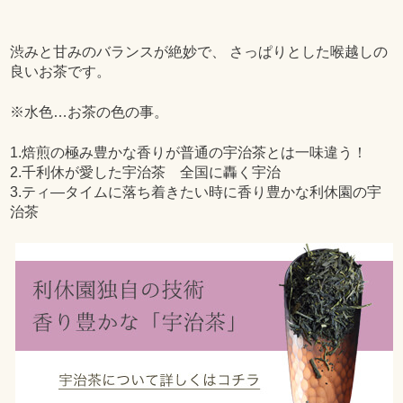
渋みと甘みのバランスが絶妙で、 さっぱりとした喉越しの
良いお茶です。
※水色…お茶の色の事。
1.焙煎の極み豊かな香りが普通の宇治茶とは一味違う！
2.千利休が愛した宇治茶 全国に轟く宇治
3.ティ―タイムに落ち着きたい時に香り豊かな利休園の宇
治茶