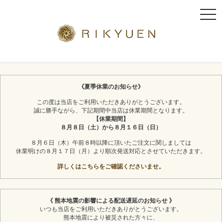
t
o
g
g
l
京都利休園のギフト
お茶スイーツ
e
n
《夏季休業のお知らせ》
a
この度は当店をご利用いただきありがとうございます。
v
誠に勝手ながら、下記期間中当店は休業期間となります。
i
【休業期間】
g
８月８日（土）から８月１６日（日）
a
８月６日（木）午前８時以降に頂いたご注文に関しましては
t
休業明けの８月１７日（月）より順次発送対応とさせていただきます。
i
詳しくはこちらをご確認くださいませ。
o
n
《 熊本地震の影響による配送遅延のお知らせ 》
いつも当店をご利用いただきありがとうございます。
熊本地震により被災された方々に、