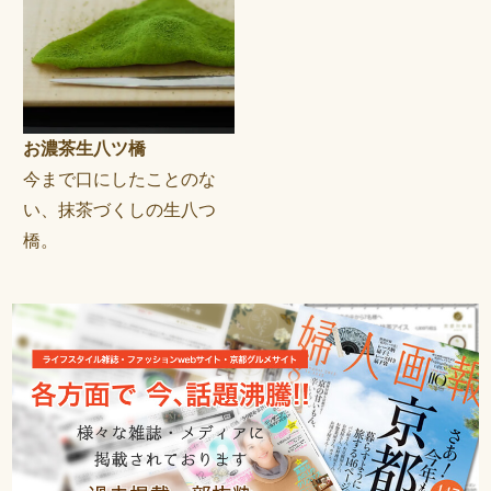
お濃茶生八ツ橋
今まで口にしたことのな
い、抹茶づくしの生八つ
橋。