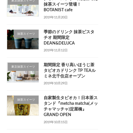
東京抹茶スイーツ
抹茶スイーツ登場！
BOTANIST cafe
2019年11月20日
季節のドリンク 抹茶ピスタ
抹茶スイーツ
チオ 期間限定
DEAN&DELUCA
2019年11月12日
期間限定 香り高いほうじ茶
東京抹茶スイーツ
タピオカドリンク TP TEAル
ミネ北千住店オープン
2019年10月29日
自家製生タピオカ！日本茶ス
抹茶スイーツ
タンド『metcha matcha(メッ
チャマッチャ)淀屋橋』
GRAND OPEN
2019年10月15日