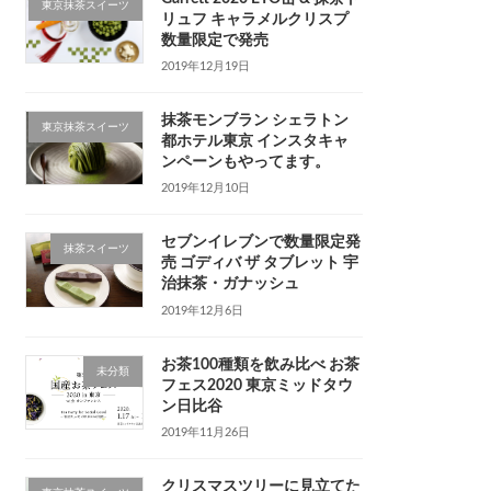
東京抹茶スイーツ
リュフ キャラメルクリスプ
数量限定で発売
2019年12月19日
抹茶モンブラン シェラトン
東京抹茶スイーツ
都ホテル東京 インスタキャ
ンペーンもやってます。
2019年12月10日
セブンイレブンで数量限定発
抹茶スイーツ
売 ゴディバ ザ タブレット 宇
治抹茶・ガナッシュ
2019年12月6日
お茶100種類を飲み比べ お茶
未分類
フェス2020 東京ミッドタウ
ン日比谷
2019年11月26日
クリスマスツリーに見立てた