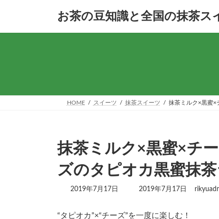
コ
ナ
お茶の豆知識と全国の抹茶ス
ン
ビ
テ
ゲ
ン
ー
ツ
シ
へ
ョ
ス
ン
キ
に
ッ
移
プ
動
HOME
スイーツ
抹茶スイーツ
抹茶ミルク×黒蜜×
抹茶ミルク×黒蜜×チー
ズのタピオカ黒蜜抹茶
最
2019年7月17日
2019年7月17日
rikyuad
終
更
“タピオカ”×“チーズ”を一度に楽しむ！
新