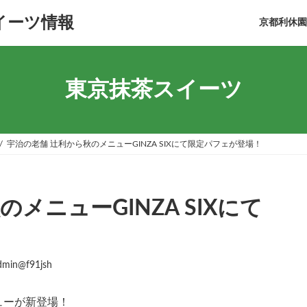
イーツ情報
京都利休園On
東京抹茶スイーツ
宇治の老舗 辻利から秋のメニューGINZA SIXにて限定パフェが登場！
メニューGINZA SIXにて
dmin@f91jsh
ューが新登場！