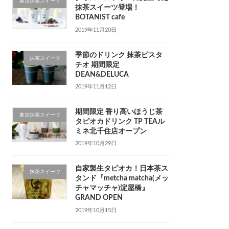
東京抹茶スイーツ
抹茶スイーツ登場！
BOTANIST cafe
2019年11月20日
季節のドリンク 抹茶ピスタ
抹茶スイーツ
チオ 期間限定
DEAN&DELUCA
2019年11月12日
期間限定 香り高いほうじ茶
東京抹茶スイーツ
タピオカドリンク TP TEAル
ミネ北千住店オープン
2019年10月29日
自家製生タピオカ！日本茶ス
抹茶スイーツ
タンド『metcha matcha(メッ
チャマッチャ)淀屋橋』
GRAND OPEN
2019年10月15日