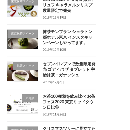
東京抹茶スイーツ
リュフ キャラメルクリスプ
数量限定で発売
2019年12月19日
抹茶モンブラン シェラトン
東京抹茶スイーツ
都ホテル東京 インスタキャ
ンペーンもやってます。
2019年12月10日
セブンイレブンで数量限定発
抹茶スイーツ
売 ゴディバ ザ タブレット 宇
治抹茶・ガナッシュ
2019年12月6日
お茶100種類を飲み比べ お茶
未分類
フェス2020 東京ミッドタウ
ン日比谷
2019年11月26日
クリスマスツリーに見立てた