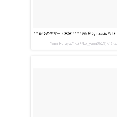
* * 食後のデザート💓💓 * * * * #銀座#ginzasi
Yumi Furuyaさん(@ko_yumi0519)