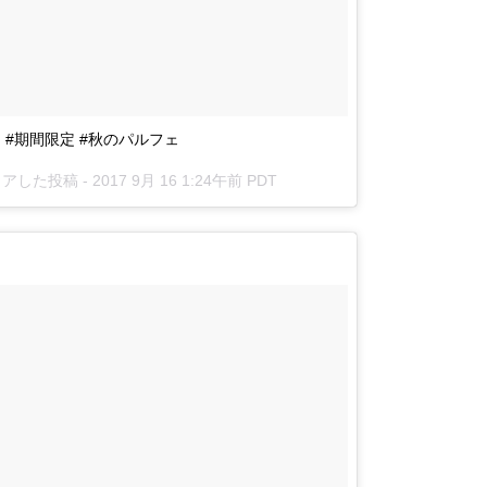
x #辻利 #期間限定 #秋のパルフェ
がシェアした投稿 -
2017 9月 16 1:24午前 PDT