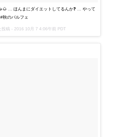
🌰 … ほんまにダイエットしてるんか❓ … やって
利 #秋のパルフェ
た投稿 -
2016 10月 7 4:06午前 PDT