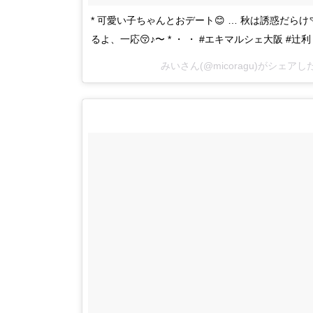
* 可愛い子ちゃんとおデート😊 … 秋は誘惑だらけ
るよ、一応😚♪〜 * ・ ・ #エキマルシェ大阪 #辻
みいさん(@micoragu)がシェアし