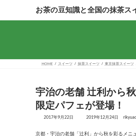
コ
ナ
お茶の豆知識と全国の抹茶ス
ン
ビ
テ
ゲ
ン
ー
ツ
シ
へ
ョ
ス
ン
キ
に
ッ
移
プ
動
HOME
スイーツ
抹茶スイーツ
東京抹茶スイーツ
宇治の老舗 辻利から秋の
限定パフェが登場！
最
2017年9月22日
2019年12月24日
rikyua
終
更
京都・宇治の老舗「辻利」から秋を彩るメニ
新