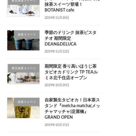
東京抹茶スイーツ
抹茶スイーツ登場！
BOTANIST cafe
2019年11月20日
季節のドリンク 抹茶ピスタ
抹茶スイーツ
チオ 期間限定
DEAN&DELUCA
2019年11月12日
期間限定 香り高いほうじ茶
東京抹茶スイーツ
タピオカドリンク TP TEAル
ミネ北千住店オープン
2019年10月29日
自家製生タピオカ！日本茶ス
抹茶スイーツ
タンド『metcha matcha(メッ
チャマッチャ)淀屋橋』
GRAND OPEN
2019年10月15日