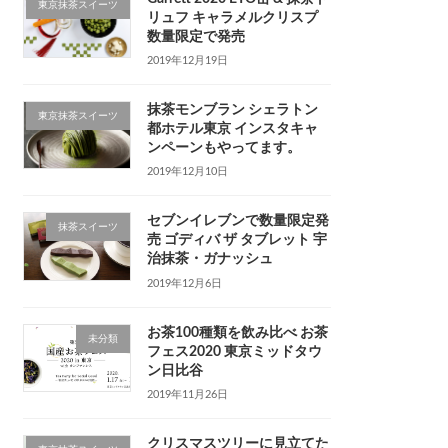
東京抹茶スイーツ
リュフ キャラメルクリスプ
数量限定で発売
2019年12月19日
抹茶モンブラン シェラトン
東京抹茶スイーツ
都ホテル東京 インスタキャ
ンペーンもやってます。
2019年12月10日
セブンイレブンで数量限定発
抹茶スイーツ
売 ゴディバ ザ タブレット 宇
治抹茶・ガナッシュ
2019年12月6日
お茶100種類を飲み比べ お茶
未分類
フェス2020 東京ミッドタウ
ン日比谷
2019年11月26日
クリスマスツリーに見立てた