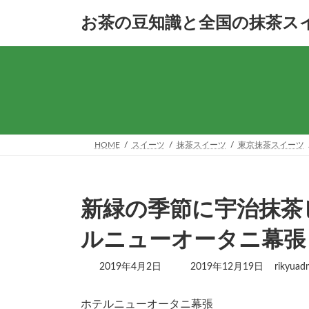
コ
ナ
お茶の豆知識と全国の抹茶ス
ン
ビ
テ
ゲ
ン
ー
ツ
シ
へ
ョ
ス
ン
キ
に
ッ
移
プ
動
HOME
スイーツ
抹茶スイーツ
東京抹茶スイーツ
新緑の季節に宇治抹茶
ルニューオータニ幕張
最
2019年4月2日
2019年12月19日
rikyuad
終
更
ホテルニューオータニ幕張
新