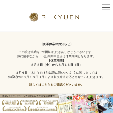
t
o
g
g
l
京都利休園のギフト
お茶スイーツ
e
n
《夏季休業のお知らせ》
a
この度は当店をご利用いただきありがとうございます。
v
誠に勝手ながら、下記期間中当店は休業期間となります。
i
【休業期間】
g
８月８日（土）から８月１６日（日）
a
８月６日（木）午前８時以降に頂いたご注文に関しましては
t
休暇明けの８月１８日（月）より順次発送対応とさせていただきます。
i
詳しくはこちらをご確認くださいませ。
o
n