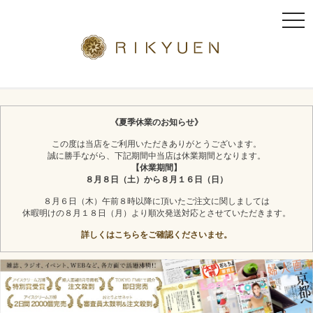
t
o
g
g
l
京都利休園のギフト
お茶スイーツ
e
n
《夏季休業のお知らせ》
a
この度は当店をご利用いただきありがとうございます。
v
誠に勝手ながら、下記期間中当店は休業期間となります。
i
【休業期間】
g
８月８日（土）から８月１６日（日）
a
８月６日（木）午前８時以降に頂いたご注文に関しましては
t
休暇明けの８月１８日（月）より順次発送対応とさせていただきます。
i
詳しくはこちらをご確認くださいませ。
o
n