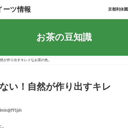
イーツ情報
京都利休園On
お茶の豆知識
然が作り出すキレイなお茶の色。
ない！自然が作り出すキレ
dmin@f91jsh
た。