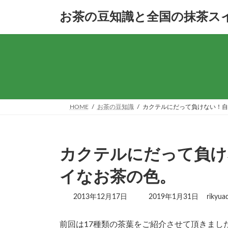
コ
ナ
お茶の豆知識と全国の抹茶ス
ン
ビ
テ
ゲ
ン
ー
ツ
シ
へ
ョ
ス
ン
キ
に
ッ
移
プ
動
HOME
お茶の豆知識
カクテルにだって負けない！自
カクテルにだって負け
イなお茶の色。
最
2013年12月17日
2019年1月31日
rikyua
終
更
前回は17種類の茶葉をご紹介させて頂きまし
新