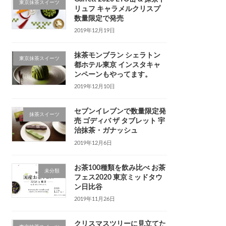
東京抹茶スイーツ
リュフ キャラメルクリスプ
数量限定で発売
2019年12月19日
抹茶モンブラン シェラトン
東京抹茶スイーツ
都ホテル東京 インスタキャ
ンペーンもやってます。
2019年12月10日
セブンイレブンで数量限定発
抹茶スイーツ
売 ゴディバ ザ タブレット 宇
治抹茶・ガナッシュ
2019年12月6日
お茶100種類を飲み比べ お茶
未分類
フェス2020 東京ミッドタウ
ン日比谷
2019年11月26日
クリスマスツリーに見立てた