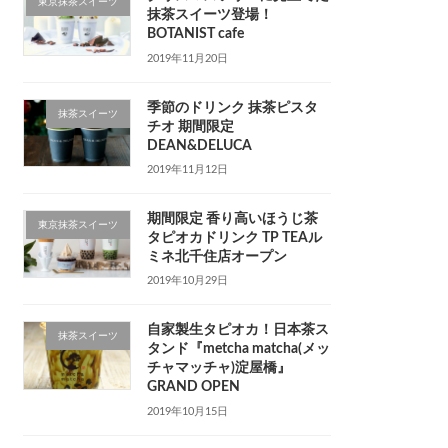
東京抹茶スイーツ
抹茶スイーツ登場！
BOTANIST cafe
2019年11月20日
季節のドリンク 抹茶ピスタ
抹茶スイーツ
チオ 期間限定
DEAN&DELUCA
2019年11月12日
期間限定 香り高いほうじ茶
東京抹茶スイーツ
タピオカドリンク TP TEAル
ミネ北千住店オープン
2019年10月29日
自家製生タピオカ！日本茶ス
抹茶スイーツ
タンド『metcha matcha(メッ
チャマッチャ)淀屋橋』
GRAND OPEN
2019年10月15日