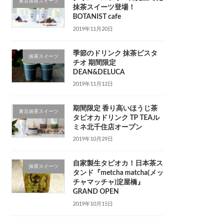
東京抹茶スイーツ
抹茶スイーツ登場！
BOTANIST cafe
2019年11月20日
季節のドリンク 抹茶ピスタ
抹茶スイーツ
チオ 期間限定
DEAN&DELUCA
2019年11月12日
期間限定 香り高いほうじ茶
東京抹茶スイーツ
タピオカドリンク TP TEAル
ミネ北千住店オープン
2019年10月29日
自家製生タピオカ！日本茶ス
抹茶スイーツ
タンド『metcha matcha(メッ
チャマッチャ)淀屋橋』
GRAND OPEN
2019年10月15日