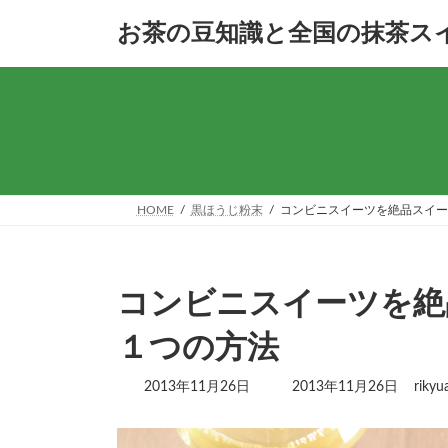
コ
ナ
お茶の豆知識と全国の抹茶ス
ン
ビ
テ
ゲ
ン
ー
ツ
シ
へ
ョ
ス
ン
キ
に
ッ
移
プ
動
HOME
黒ほうじ粉末
コンビニスイーツを絶品スイー
コンビニスイーツを絶
１つの方法
最
2013年11月26日
2013年11月26日
riky
終
更
新